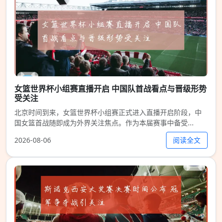
女篮世界杯小组赛直播开启 中国队首战看点与晋级形势
受关注
北京时间到来，女篮世界杯小组赛正式进入直播开启阶段，中
国女篮首战随即成为外界关注焦点。作为本届赛事中备受...
阅读全文
2026-08-06