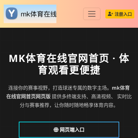
注册入口
MK体育在线官网首页
· 体
育观看更便捷
连接你的赛事视野，打造球迷专属的数字主场。
mk体育
在线官网首页网页版
提供多终端支持、高清视频、 实时比
分与赛事推荐，让你随时随地畅享体育内容。
网页端入口