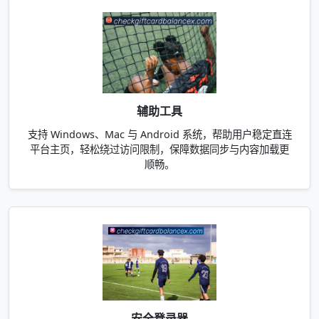
辅助工具
支持 Windows、Mac 与 Android 系统，帮助用户稳定直连
平台主页，轻松绕过访问限制，保障数据同步与内容加载更
顺畅。
安全登录器