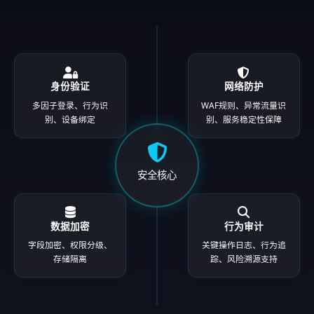
身份验证
网络防护
多因子登录、行为识
WAF规则、异常流量识
别、设备绑定
别、服务稳定性保障
安全核心
数据加密
行为审计
字段加密、权限分级、
关键操作日志、行为追
存储隔离
踪、风险溯源支持