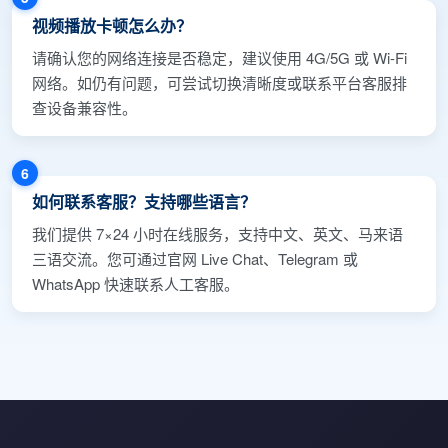
视频播放卡顿怎么办？
请确认您的网络连接是否稳定，建议使用 4G/5G 或 Wi-Fi
网络。如仍有问题，可尝试切换清晰度或联系平台客服排
查设备兼容性。
6
如何联系客服？支持哪些语言？
我们提供 7×24 小时在线服务，支持中文、英文、马来语
三语交流。您可通过官网 Live Chat、Telegram 或
WhatsApp 快速联系人工客服。