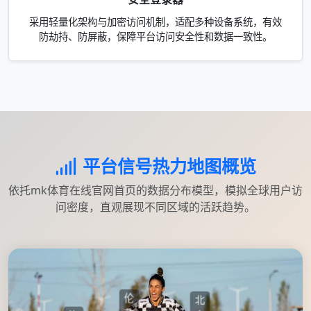
采用轻量化架构与加密访问机制，适配多种设备系统，有效
防劫持、防屏蔽，保障平台访问安全性和数据一致性。
平台信号热力地图概览
依托mk体育在线官网首页的数据分布模型，模拟全球用户访
问密度，直观展现不同区域的活跃趋势。
伦
北